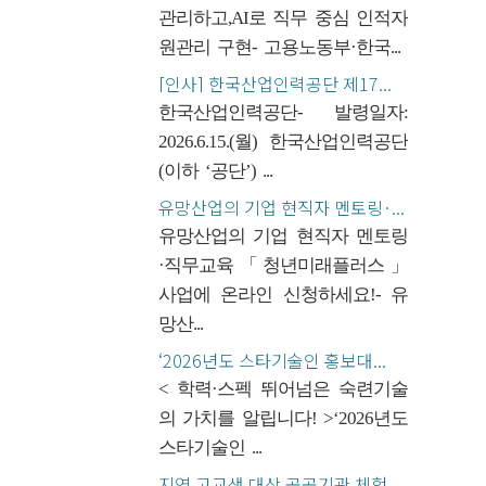
관리하고,AI로 직무 중심 인적자
원관리 구현- 고용노동부·한국...
[인사] 한국산업인력공단 제17...
한국산업인력공단- 발령일자:
2026.6.15.(월) 한국산업인력공단
(이하 ‘공단’) ...
유망산업의 기업 현직자 멘토링·...
유망산업의 기업 현직자 멘토링
·직무교육「청년미래플러스」
사업에 온라인 신청하세요!- 유
망산...
‘2026년도 스타기술인 홍보대...
< 학력·스펙 뛰어넘은 숙련기술
의 가치를 알립니다! >‘2026년도
스타기술인 ...
지역 고교생 대상 공공기관 체험...