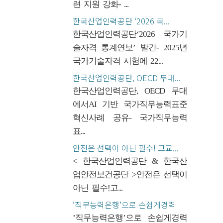
련 지원 강화- ...
한국산업인력공단 ‘2026 국...
한국산업인력공단‘2026 국가기
술자격 통계연보’ 발간- 2025년
국가기술자격 시험에 22...
한국산업인력공단, OECD 무대...
한국산업인력공단, OECD 무대
에서AI 기반 국가직무능력표준
혁신사례 공유- 국가직무능력
표...
안전은 선택이 아닌 필수! 고교...
< 한국산업인력공단 & 한국산
업안전보건공단 >안전은 선택이
아닌 필수!고...
’직무능력은행’으로 손쉽게경력
관...
’직무능력은행’으로 손쉽게경력