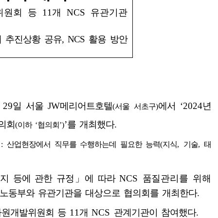
위원회 등
11
개
NCS
유관기관
 추진상황 공유
, NCS
활용 방안
은
29
일 서울
JW
메리어트호텔
에서
‘2024
년
(
서울 서초구
)
의회
’
를 개최했다
.
(
이하
‘
협의회
’)
 :
산업현장에서 직무를 수행하는데 필요한 능력
(
지식
,
기술
,
태
폐지 등에 관한 규정
」
에 따라
NCS
품질관리를 위해
노동부와 유관기관을 대상으로 협의회를 개최한다
.
자원개발위원회 등
11
개
NCS
관계기관이 참여했다
.