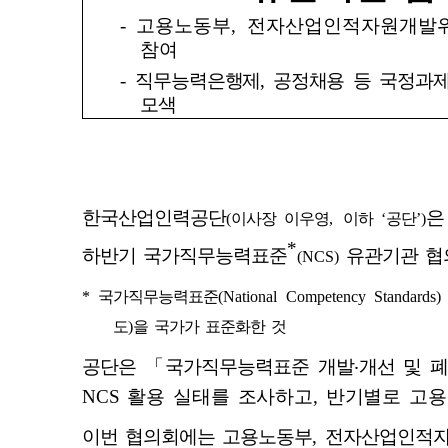
-
고용노동부
,
전자산업인적자원개발
참여
-
직무능력은행제
,
공정채용 등 국정과제
모색
한국산업인력공단
(
이사장 이우영
,
이하
‘
공단
’)
*
하반기 국가직무능력표준
유관기관 협
(NCS)
*
국가직무능력표준
(National Competency Standards)
도
)
을 국가가 표준화한 것
공단은
「
국가직무능력표준 개발
‧
개선 및 
NCS
활용 실태를 조사하고
,
반기별로 고용
이번 협의회에는 고용노동부
,
전자산업인적