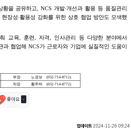
상황을 공유하고
, NCS
개발
·
개선과 활용 등 품질관리
 현장성
·
활용성 강화를 위한 상호 협업 방안도 모색했
춰 교육
,
훈련
,
자격
,
인사관리 등
다양한 분야에서
관과 협업해
NCS
가 근로자와 기업에 실질적인 도움이
부장
노경보
(052-714-8712)
차장
황주하
(052-714-8772)
좋아요
-
2024-11-26 09:24
업데이트