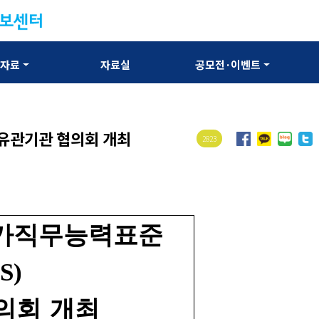
보자료
자료실
공모전·이벤트
 유관기관 협의회 개최
2823
국가직무능력표준
S)
의회 개최