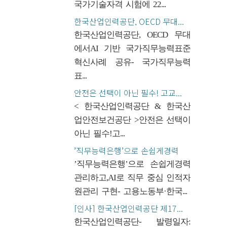
국가기술자격 시험에 22...
한국산업인력공단, OECD 무대...
한국산업인력공단, OECD 무대
에서AI 기반 국가직무능력표준
혁신사례 공유- 국가직무능력
표...
안전은 선택이 아닌 필수! 고교...
< 한국산업인력공단 & 한국산
업안전보건공단 >안전은 선택이
아닌 필수!고...
’직무능력은행’으로 손쉽게경력
관...
’직무능력은행’으로 손쉽게경력
관리하고,AI로 직무 중심 인적자
원관리 구현- 고용노동부·한국...
[인사] 한국산업인력공단 제17...
한국산업인력공단- 발령일자: