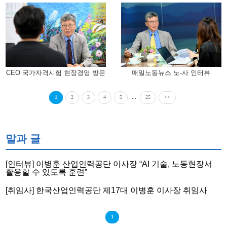
CEO 국가자격시험 현장경영 방문
매일노동뉴스 노-사 인터뷰
1
2
3
4
5
...
25
>>
말과 글
[인터뷰] 이병훈 산업인력공단 이사장 “AI 기술, 노동현장서
활용할 수 있도록 훈련”
[취임사] 한국산업인력공단 제17대 이병훈 이사장 취임사
1